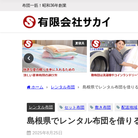
布団一筋！昭和36年創業
敷き布団
夏寝具
ホーム
レンタル布団
島根県でレンタル布団を借り
レンタル布団
セット布団
敷き布団
配送地域
島根県でレンタル布団を借り
2025年8月25日