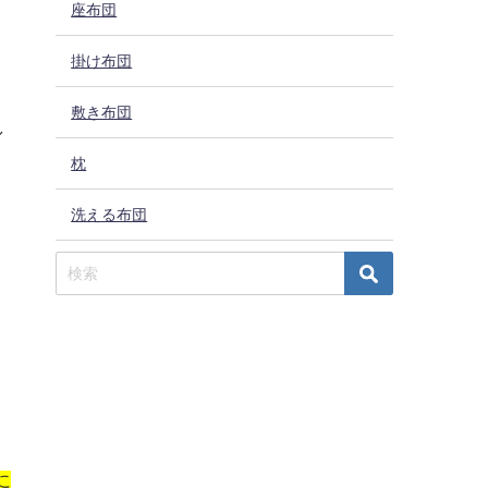
座布団
掛け布団
敷き布団
し
枕
洗える布団
に