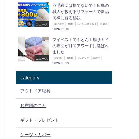
羽毛布団は捨てないで！広島の
職人が教えるリフォームで新品
同様に蘇る秘訣
ニュース
羽毛布団
快眠
ふとん工場サカイ
広島市
2026.06.10
マイベストでふとん工場サカイ
の布団が月間アワードに選ばれ
ました
ニュース
敷布団
日本製
ランキング
綿布団
2026.05.29
category
アウトドア寝具
お布団のこと
ギフト・プレゼント
シーツ・カバー