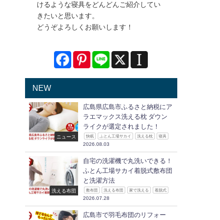
けるような寝具をどんどんご紹介してい
きたいと思います。
どうぞよろしくお願いします！
く
NEW
広島県広島市ふるさと納税にア
ラエマックス洗える枕 ダウン
ライクが選定されました！
ニュース
快眠
ふとん工場サカイ
洗える枕
寝具
2026.08.03
自宅の洗濯機で丸洗いできる！
ふとん工場サカイ着脱式敷布団
と洗濯方法
洗える布団
敷布団
洗える布団
家で洗える
着脱式
2026.07.28
広島市で羽毛布団のリフォー