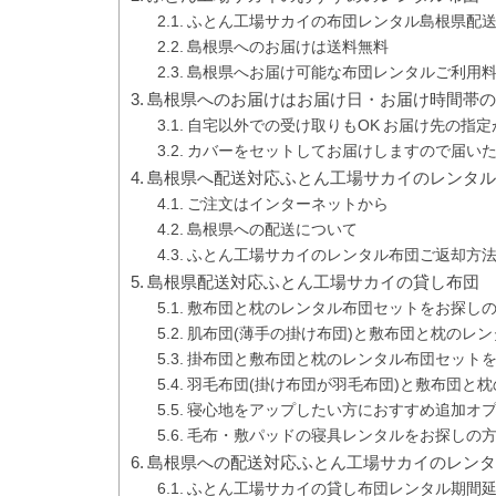
ふとん工場サカイの布団レンタル島根県配
島根県へのお届けは送料無料
島根県へお届け可能な布団レンタルご利用
島根県へのお届けはお届け日・お届け時間帯
自宅以外での受け取りもOK お届け先の指定
カバーをセットしてお届けしますので届い
島根県へ配送対応ふとん工場サカイのレンタ
ご注文はインターネットから
島根県への配送について
ふとん工場サカイのレンタル布団ご返却方
島根県配送対応ふとん工場サカイの貸し布団
敷布団と枕のレンタル布団セットをお探し
肌布団(薄手の掛け布団)と敷布団と枕のレ
掛布団と敷布団と枕のレンタル布団セット
羽毛布団(掛け布団が羽毛布団)と敷布団と
寝心地をアップしたい方におすすめ追加オ
毛布・敷パッドの寝具レンタルをお探しの
島根県への配送対応ふとん工場サカイのレン
ふとん工場サカイの貸し布団レンタル期間