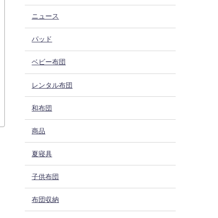
ニュース
パッド
ベビー布団
レンタル布団
和布団
商品
夏寝具
子供布団
布団収納