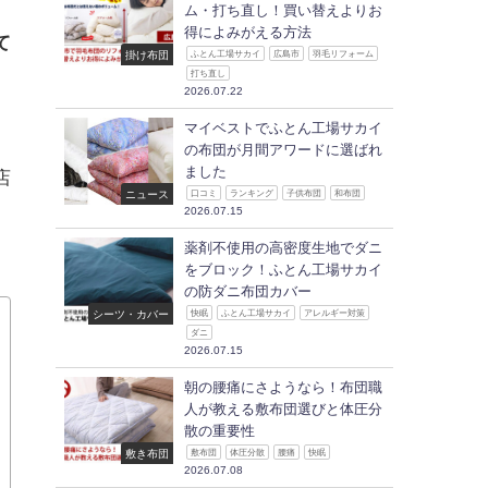
ム・打ち直し！買い替えよりお
得によみがえる方法
て
掛け布団
ふとん工場サカイ
広島市
羽毛リフォーム
打ち直し
2026.07.22
マイベストでふとん工場サカイ
の布団が月間アワードに選ばれ
ました
店
ニュース
口コミ
ランキング
子供布団
和布団
2026.07.15
薬剤不使用の高密度生地でダニ
をブロック！ふとん工場サカイ
の防ダニ布団カバー
シーツ・カバー
快眠
ふとん工場サカイ
アレルギー対策
ダニ
2026.07.15
朝の腰痛にさようなら！布団職
人が教える敷布団選びと体圧分
散の重要性
敷き布団
敷布団
体圧分散
腰痛
快眠
2026.07.08