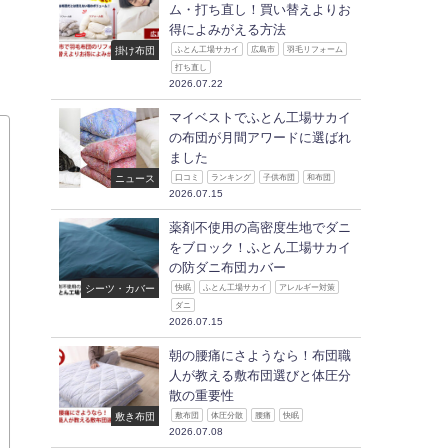
ム・打ち直し！買い替えよりお
得によみがえる方法
掛け布団
ふとん工場サカイ
広島市
羽毛リフォーム
打ち直し
2026.07.22
マイベストでふとん工場サカイ
の布団が月間アワードに選ばれ
ました
ニュース
口コミ
ランキング
子供布団
和布団
2026.07.15
薬剤不使用の高密度生地でダニ
をブロック！ふとん工場サカイ
の防ダニ布団カバー
シーツ・カバー
快眠
ふとん工場サカイ
アレルギー対策
ダニ
2026.07.15
朝の腰痛にさようなら！布団職
人が教える敷布団選びと体圧分
散の重要性
敷き布団
敷布団
体圧分散
腰痛
快眠
2026.07.08