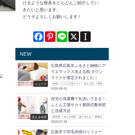
けるような寝具をどんどんご紹介してい
きたいと思います。
どうぞよろしくお願いします！
NEW
広島県広島市ふるさと納税にア
ラエマックス洗える枕 ダウン
な
ライクが選定されました！
ニュース
快眠
ふとん工場サカイ
洗える枕
寝具
2026.08.03
自宅の洗濯機で丸洗いできる！
ふとん工場サカイ着脱式敷布団
と洗濯方法
洗える布団
敷布団
洗える布団
家で洗える
着脱式
2026.07.28
広島市で羽毛布団のリフォー