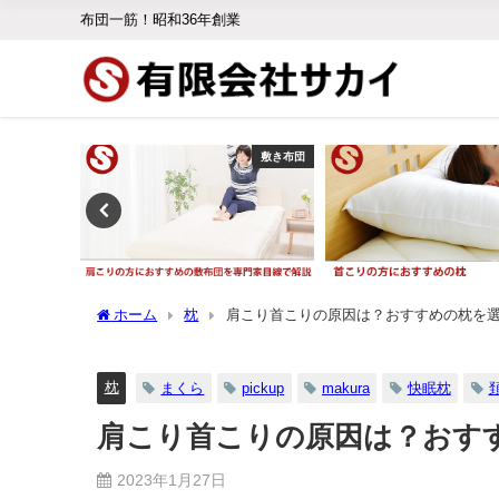
布団一筋！昭和36年創業
敷き布団
敷き布団
ホーム
枕
肩こり首こりの原因は？おすすめの枕を選
枕
まくら
pickup
makura
快眠枕
肩こり首こりの原因は？おす
2023年1月27日