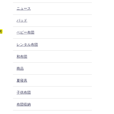
ニュース
パッド
考
ベビー布団
レンタル布団
和布団
商品
夏寝具
子供布団
布団収納