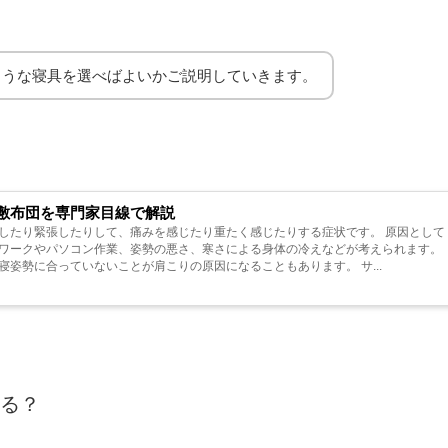
ような寝具を選べばよいかご説明していきます。
敷布団を専門家目線で解説
したり緊張したりして、痛みを感じたり重たく感じたりする症状です。 原因として
ワークやパソコン作業、姿勢の悪さ、寒さによる身体の冷えなどが考えられます。
姿勢に合っていないことが肩こりの原因になることもあります。 サ...
る？