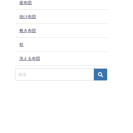
座布団
掛け布団
敷き布団
枕
洗える布団