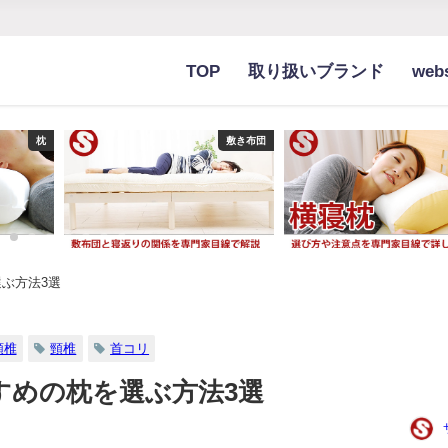
TOP
取り扱いブランド
we
枕
敷き布団
ぶ方法3選
頚椎
頸椎
首コリ
すめの枕を選ぶ方法3選