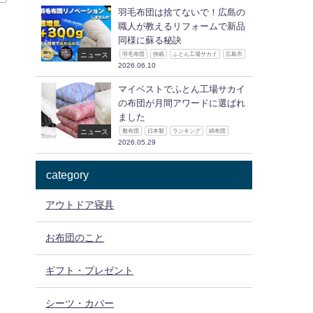
羽毛布団は捨てないで！広島の
職人が教えるリフォームで新品
同様に蘇る秘訣
ニュース
羽毛布団
快眠
ふとん工場サカイ
広島市
2026.06.10
マイベストでふとん工場サカイ
の布団が月間アワードに選ばれ
ました
ニュース
敷布団
日本製
ランキング
綿布団
2026.05.29
category
アウトドア寝具
お布団のこと
ギフト・プレゼント
シーツ・カバー