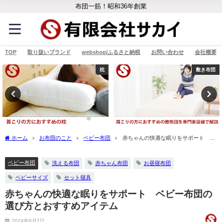
布団一筋！昭和36年創業
TOP
取り扱いブランド
webshop/ふるさと納税
お問い合わせ
会社概要
敷き布団
枕
ホーム
お布団のこと
ベビー布団
赤ちゃんの快適な眠りをサポート ベ
ビー布団の選び方とおすすめアイテム
ベビー布団
洗える布団
赤ちゃん布団
お昼寝布団
ベビーサイズ
セット寝具
赤ちゃんの快適な眠りをサポート ベビー布団の
選び方とおすすめアイテム
2024年8月7日