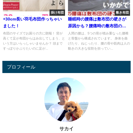
掛け布団
敷き布団
+30cm長い羽毛布団作っちゃい
睡眠時の腰痛は敷布団の硬さが
ました！
原因かも？腰痛時の敷布団の選
び方
布団のサイズでお困りの方に朗報！ 背が
人間の腰は、5つの骨が積み重なった腰椎
高くて足が布団からはみ出してしまう、と
と骨盤から構成されています。 身体を曲
いう方はいらっしゃいませんか？ 頭まで
げたり、ねじったり、腰の骨や筋肉は人の
すっぽりかぶりたいのに足が...
動きの大きな役割を担ってい...
プロフィール
サカイ