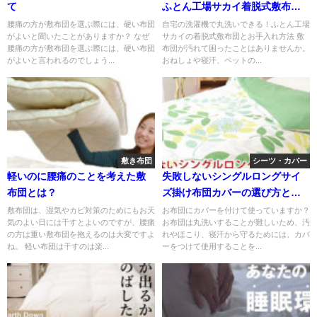
て
ふとん工場サカイ着脱式敷布団
と洗濯方法
腰痛の方が敷布団を選ぶ際には、硬い布団
自宅の洗濯機で丸洗いできる！ふとん工場
がよいと聞いたことがありますか？ なぜ
サカイの着脱式敷布団とお手入れ方法 敷
腰痛の方が敷布団を選ぶ際には、硬い布団
布団が汚れて困ったことはありませんか。
がよいと言われるのでしょう...
おねしょや寝汗、ペットの...
敷き布団
シーツ・カバー
軽いのに腰痛のことを考えた敷
失敗しないシングルロングサイ
布団とは？
ズ掛け布団カバーの選び方と簡
単つけ替え方ガイド
敷布団は、湿気やカビ対策のためにもお天
お布団にカバーを付けて使っていますか？
気のよい日には干すとよいのですが、腰痛
お布団は丸洗いすることが難しいため、汚
の方は重い敷布団を抱えるのは大変ですよ
れやほこり、寝汗から守るためには、カバ
ね。 軽い布団は干すのは楽...
ーをつけて使用することを...