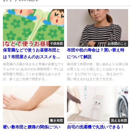
子供布団
お布団のこと
保育園などで使うお昼寝布団と
布団や枕の寿命は？買い替え時
は？布団屋さんのおススメを解
について解説
説！
保育園の入園が決まると準備が必要なアイ
毎日使う布団や枕、使い始めよりも寝心地
テムの1つにあるのがお昼寝布団！ 中には
が悪くなったと感じることはありません
保育園で用意してくれる場合もあります
か？ まだ汚れていないし、使えるので、
が、多くはご自身で用意する...
買い替えるのはまだ先で大丈夫...
敷き布団
洗える布団
硬い敷布団と腰痛の関係につい
自宅の洗濯機で丸洗いできる！