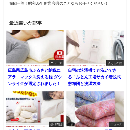
布団一筋！昭和36年創業 寝具のことならお任せください！
最近書いた記事
ニュース
洗える布団
広島県広島市ふるさと納税に
自宅の洗濯機で丸洗いでき
アラエマックス洗える枕 ダウ
る！ふとん工場サカイ着脱式
ンライクが選定されました！
敷布団と洗濯方法
掛け布団
ニュース