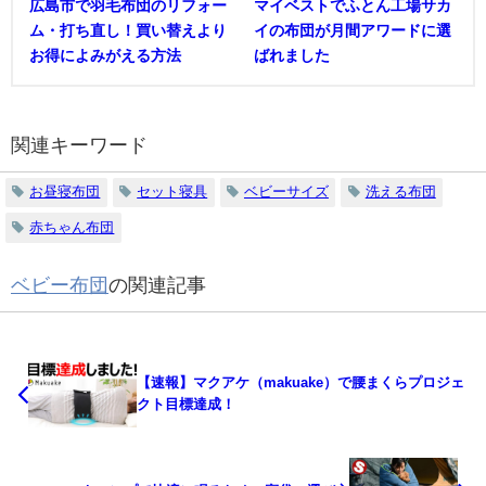
広島市で羽毛布団のリフォー
マイベストでふとん工場サカ
ム・打ち直し！買い替えより
イの布団が月間アワードに選
お得によみがえる方法
ばれました
関連キーワード
お昼寝布団
セット寝具
ベビーサイズ
洗える布団
赤ちゃん布団
ベビー布団
の関連記事
【速報】マクアケ（makuake）で腰まくらプロジェ
クト目標達成！