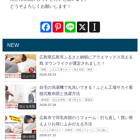
どうぞよろしくお願いします！
NEW
広島県広島市ふるさと納税にアラエマックス洗える
枕 ダウンライクが選定されました！
快眠
ふとん工場サカイ
洗える枕
寝具
2026.08.03
ニュース
自宅の洗濯機で丸洗いできる！ふとん工場サカイ着
脱式敷布団と洗濯方法
敷布団
洗える布団
家で洗える
着脱式
2026.07.28
洗える布団
広島市で羽毛布団のリフォーム・打ち直し！買い替
えよりお得によみがえる方法
ふとん工場サカイ
広島市
羽毛リフォーム
打ち直し
2026.07.22
掛け布団