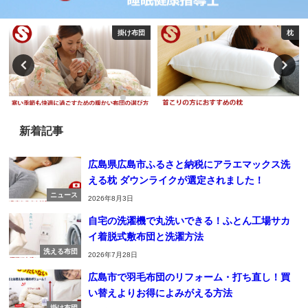
掛け布団
枕
新着記事
広島県広島市ふるさと納税にアラエマックス洗
える枕 ダウンライクが選定されました！
ニュース
2026年8月3日
自宅の洗濯機で丸洗いできる！ふとん工場サカ
イ着脱式敷布団と洗濯方法
洗える布団
2026年7月28日
広島市で羽毛布団のリフォーム・打ち直し！買
い替えよりお得によみがえる方法
掛け布団