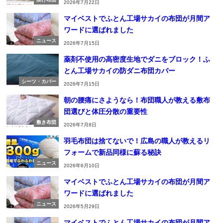
2026年7月22日
マイベストでふとん工場サカイの布団が月間ア
ワードに選ばれました
ニュース
2026年7月15日
薬剤不使用の高密度生地でダニをブロック！ふ
とん工場サカイの防ダニ布団カバー
シーツ・カバー
2026年7月15日
朝の腰痛にさようなら！布団職人が教える敷布
団選びと体圧分散の重要性
敷き布団
2026年7月8日
羽毛布団は捨てないで！広島の職人が教えるリ
フォームで新品同様に蘇る秘訣
ニュース
2026年6月10日
マイベストでふとん工場サカイの布団が月間ア
ワードに選ばれました
ニュース
2026年5月29日
マイベストでふとん工場サカイの布団が月間ア