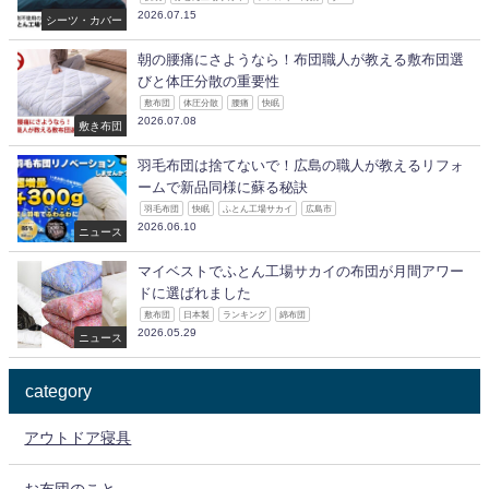
2026.07.15
シーツ・カバー
朝の腰痛にさようなら！布団職人が教える敷布団選
びと体圧分散の重要性
敷布団
体圧分散
腰痛
快眠
2026.07.08
敷き布団
羽毛布団は捨てないで！広島の職人が教えるリフォ
ームで新品同様に蘇る秘訣
羽毛布団
快眠
ふとん工場サカイ
広島市
2026.06.10
ニュース
マイベストでふとん工場サカイの布団が月間アワー
ドに選ばれました
敷布団
日本製
ランキング
綿布団
2026.05.29
ニュース
category
アウトドア寝具