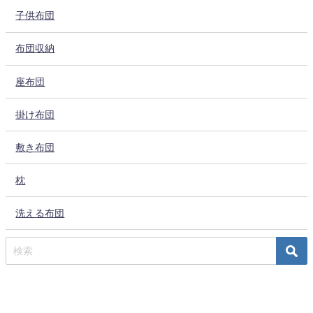
子供布団
布団収納
座布団
掛け布団
敷き布団
枕
洗える布団