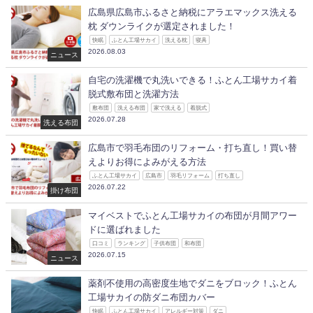
広島県広島市ふるさと納税にアラエマックス洗える
枕 ダウンライクが選定されました！
快眠
ふとん工場サカイ
洗える枕
寝具
2026.08.03
ニュース
自宅の洗濯機で丸洗いできる！ふとん工場サカイ着
脱式敷布団と洗濯方法
敷布団
洗える布団
家で洗える
着脱式
2026.07.28
洗える布団
広島市で羽毛布団のリフォーム・打ち直し！買い替
えよりお得によみがえる方法
ふとん工場サカイ
広島市
羽毛リフォーム
打ち直し
2026.07.22
掛け布団
マイベストでふとん工場サカイの布団が月間アワー
ドに選ばれました
口コミ
ランキング
子供布団
和布団
2026.07.15
ニュース
薬剤不使用の高密度生地でダニをブロック！ふとん
工場サカイの防ダニ布団カバー
快眠
ふとん工場サカイ
アレルギー対策
ダニ