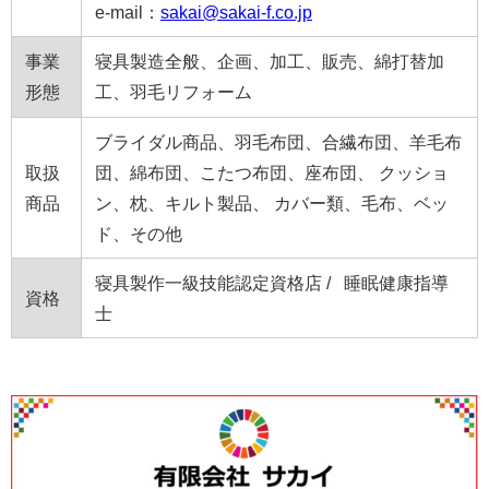
e-mail：
sakai@sakai-f.co.jp
事業
寝具製造全般、企画、加工、販売、綿打替加
形態
工、羽毛リフォーム
ブライダル商品、羽毛布団、合繊布団、羊毛布
取扱
団、綿布団、こたつ布団、座布団、 クッショ
商品
ン、枕、キルト製品、 カバー類、毛布、ベッ
ド、その他
寝具製作一級技能認定資格店 / 睡眠健康指導
資格
士