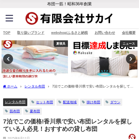
布団一筋！昭和36年創業
TOP
取り扱いブランド
webshop/ふるさと納税
お問い合わせ
会社概要
夏寝具
ニュース
ホーム
レンタル布団
7泊でこの価格!香川県で安い布団レンタルを探してい
る人必見！おすすめの貸し布団
レンタル布団
セット布団
配送地域
掛け布団
ダウン
肌布団
夏布団
7泊でこの価格!香川県で安い布団レンタルを探し
ている人必見！おすすめの貸し布団
2025年6月11日