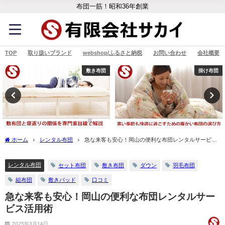
布団一筋！昭和36年創業
TOP
取り扱いブランド
webshop/ふるさと納税
お問い合わせ
会社概要
敷き布団
掛け布団
ホーム
レンタル布団
急な来客も安心！岡山の便利な布団レンタルサービス
活用術
レンタル布団
セット布団
敷き布団
ダウン
羽毛布団
組布団
敷きパッド
口コミ
急な来客も安心！岡山の便利な布団レンタルサー
ビス活用術
2025年3月14日