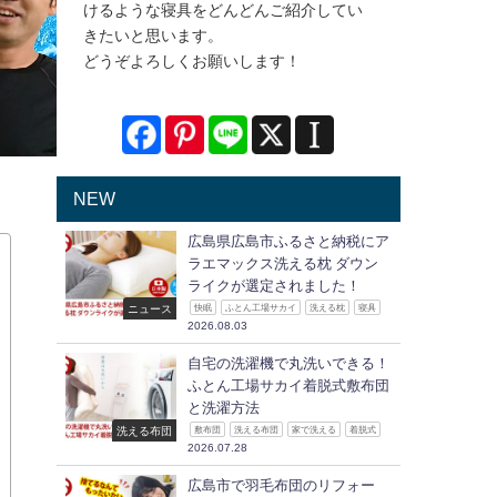
けるような寝具をどんどんご紹介してい
きたいと思います。
どうぞよろしくお願いします！
NEW
広島県広島市ふるさと納税にア
ラエマックス洗える枕 ダウン
ライクが選定されました！
ニュース
快眠
ふとん工場サカイ
洗える枕
寝具
2026.08.03
自宅の洗濯機で丸洗いできる！
ふとん工場サカイ着脱式敷布団
と洗濯方法
洗える布団
敷布団
洗える布団
家で洗える
着脱式
2026.07.28
広島市で羽毛布団のリフォー