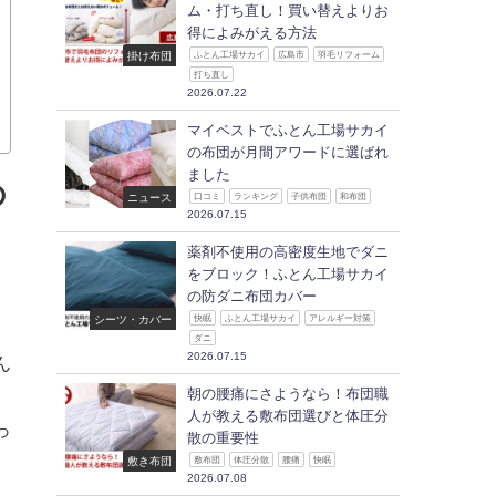
ム・打ち直し！買い替えよりお
得によみがえる方法
掛け布団
ふとん工場サカイ
広島市
羽毛リフォーム
打ち直し
2026.07.22
マイベストでふとん工場サカイ
の布団が月間アワードに選ばれ
ました
の
ニュース
口コミ
ランキング
子供布団
和布団
2026.07.15
薬剤不使用の高密度生地でダニ
をブロック！ふとん工場サカイ
の防ダニ布団カバー
シーツ・カバー
快眠
ふとん工場サカイ
アレルギー対策
ダニ
2026.07.15
ん
朝の腰痛にさようなら！布団職
人が教える敷布団選びと体圧分
っ
散の重要性
敷き布団
敷布団
体圧分散
腰痛
快眠
2026.07.08