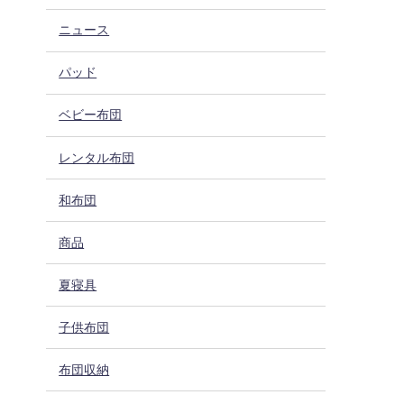
ニュース
パッド
ベビー布団
レンタル布団
和布団
商品
夏寝具
子供布団
布団収納