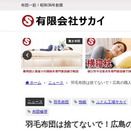
布団一筋！昭和36年創業
ニュース
敷き布団
ホーム
ニュース
羽毛布団は捨てないで！広島の職
ニュース
羽毛布団
快眠
ふとん工場サカイ
布団修理
羽毛布団は捨てないで！広島