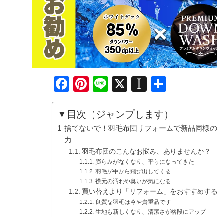
Facebook
Pinterest
Line
X
Instapape
共
有
▼目次（ジャンプします）
捨てないで！羽毛布団リフォームで新品同様
力
羽毛布団のこんなお悩み、ありませんか？
膨らみがなくなり、平らになってきた
羽毛が中から飛び出してくる
襟元の汚れや臭いが気になる
買い替えより「リフォーム」をおすすめす
良質な羽毛は今や貴重品です
生地も新しくなり、清潔さが格段にアップ