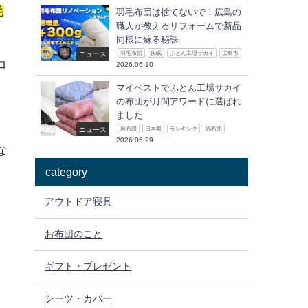
毛
羽毛布団は捨てないで！広島の
職人が教えるリフォームで新品
同様に蘇る秘訣
ニュース
羽毛布団
快眠
ふとん工場サカイ
広島市
ロ
2026.06.10
マイベストでふとん工場サカイ
の布団が月間アワードに選ばれ
ました
ニュース
敷布団
日本製
ランキング
綿布団
2026.05.29
な
category
アウトドア寝具
お布団のこと
ギフト・プレゼント
シーツ・カバー