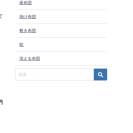
座布団
て
掛け布団
敷き布団
枕
洗える布団
汚