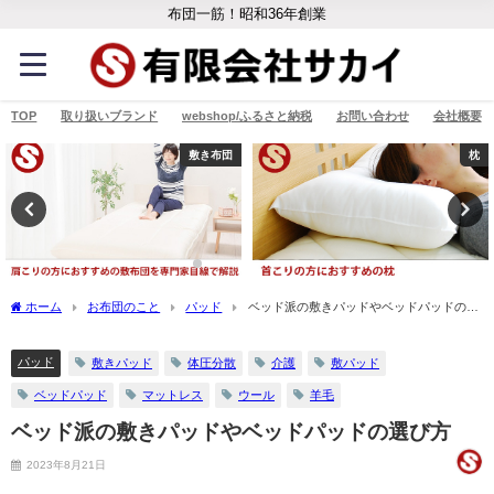
布団一筋！昭和36年創業
TOP
取り扱いブランド
webshop/ふるさと納税
お問い合わせ
会社概要
敷き布団
枕
ホーム
お布団のこと
パッド
ベッド派の敷きパッドやベッドパッドの選
び方
パッド
敷きパッド
体圧分散
介護
敷パッド
ベッドパッド
マットレス
ウール
羊毛
ベッド派の敷きパッドやベッドパッドの選び方
2023年8月21日