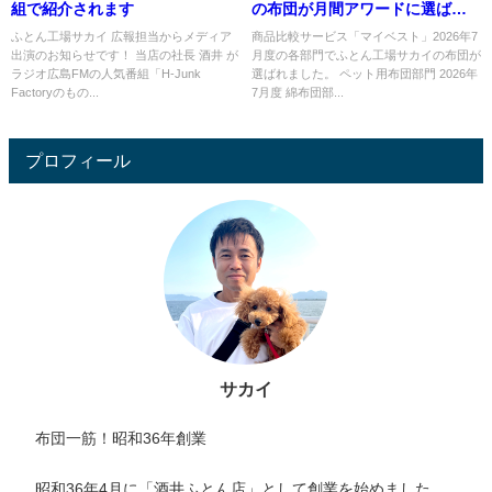
組で紹介されます
の布団が月間アワードに選ばれ
ました
ふとん工場サカイ 広報担当からメディア
商品比較サービス「マイベスト」2026年7
出演のお知らせです！ 当店の社長 酒井 が
月度の各部門でふとん工場サカイの布団が
ラジオ広島FMの人気番組「H-Junk
選ばれました。 ペット用布団部門 2026年
Factoryのもの...
7月度 綿布団部...
プロフィール
サカイ
布団一筋！昭和36年創業
昭和36年4月に「酒井ふとん店」として創業を始めました。