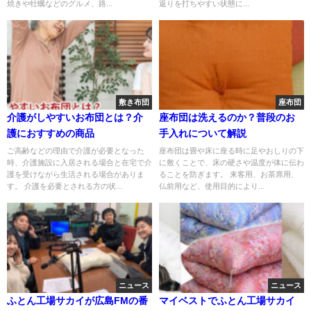
焼きや牡蠣などのグルメ、路...
返りを打ちやすい状態に...
敷き布団
座布団
介護がしやすいお布団とは？介
座布団は洗えるのか？普段のお
護におすすめの商品
手入れについて解説
ご高齢などの理由で介護が必要となった
座布団は畳や床に座る時に足やおしりの下
時、介護施設に入居される場合と在宅で介
に敷くことで、床の硬さや温度が体に伝わ
護を受けながら生活される場合がありま
ることを防ぎます。 来客用、お茶席用、
す。 介護を必要とされる方の状...
仏前用など、使用目的により...
ニュース
ニュース
ふとん工場サカイが広島FMの番
マイベストでふとん工場サカイ