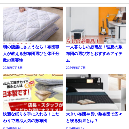
朝の腰痛にさようなら！布団職
一人暮らしの必需品！理想の敷
人が教える敷布団選びと体圧分
布団の選び方とおすすめアイテ
散の重要性
ム
2026年7月8日
2024年6月7日
快適な眠りを手に入れる！こだ
大きい布団や長い敷布団で広々
わりで選ぶ人気の敷布団
と寝る効果とは？
2024年6月4日
2024年4月12日