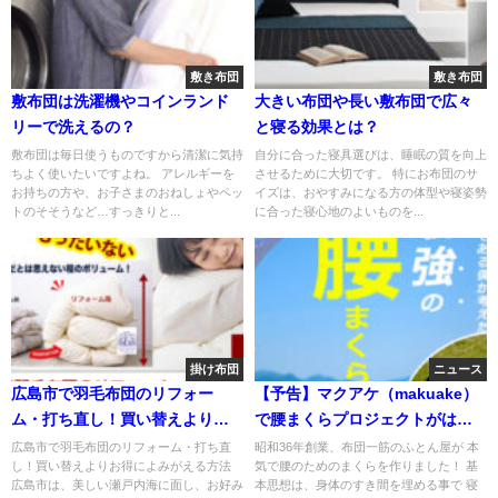
敷き布団
敷き布団
敷布団は洗濯機やコインランド
大きい布団や長い敷布団で広々
リーで洗えるの？
と寝る効果とは？
敷布団は毎日使うものですから清潔に気持
自分に合った寝具選びは、睡眠の質を向上
ちよく使いたいですよね。 アレルギーを
させるために大切です。 特にお布団のサ
お持ちの方や、お子さまのおねしょやペッ
イズは、おやすみになる方の体型や寝姿勢
トのそそうなど…すっきりと...
に合った寝心地のよいものを...
掛け布団
ニュース
広島市で羽毛布団のリフォー
【予告】マクアケ（makuake）
ム・打ち直し！買い替えよりお
で腰まくらプロジェクトがはじ
得によみがえる方法
まります！
広島市で羽毛布団のリフォーム・打ち直
昭和36年創業、布団一筋のふとん屋が 本
し！買い替えよりお得によみがえる方法
気で腰のためのまくらを作りました！ 基
広島市は、美しい瀬戸内海に面し、お好み
本思想は、身体のすき間を埋める事で 寝