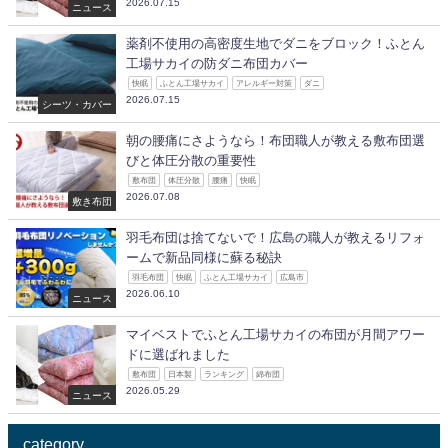
2026.07.15
ニュース
薬剤不使用の高密度生地でダニをブロック！ふとん
工場サカイの防ダニ布団カバー
快眠
ふとん工場サカイ
アレルギー対策
ダニ
2026.07.15
シーツ・カバー
朝の腰痛にさようなら！布団職人が教える敷布団選
びと体圧分散の重要性
敷布団
体圧分散
腰痛
快眠
2026.07.08
敷き布団
羽毛布団は捨てないで！広島の職人が教えるリフォ
ームで新品同様に蘇る秘訣
羽毛布団
快眠
ふとん工場サカイ
広島市
2026.06.10
ニュース
マイベストでふとん工場サカイの布団が月間アワー
ドに選ばれました
敷布団
日本製
ランキング
綿布団
2026.05.29
ニュース
category