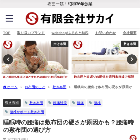
布団一筋！昭和36年創業
TOP
取り扱いブランド
webshop/ふるさと納税
お問い合わせ
会社概要
掛け布団
敷き布団
ホーム
お布団のこと
敷き布団
睡眠時の腰痛は敷布団の硬さが原因か
も？腰痛時の敷布団の選び方
敷き布団
敷き布団
腰痛対策
腰痛
腰枕
腰椎サポート敷き布団
睡眠時の腰痛は敷布団の硬さが原因かも？腰痛時
の敷布団の選び方
2023年3月8日