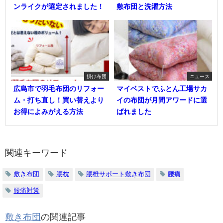
ンライクが選定されました！
敷布団と洗濯方法
掛け布団
ニュース
広島市で羽毛布団のリフォー
マイベストでふとん工場サカ
ム・打ち直し！買い替えより
イの布団が月間アワードに選
お得によみがえる方法
ばれました
関連キーワード
敷き布団
腰枕
腰椎サポート敷き布団
腰痛
腰痛対策
敷き布団
の関連記事