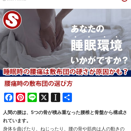
Facebook
Pinterest
Line
X
Instapaper
共
有
人間の腰は、5つの骨が積み重なった腰椎と骨盤から構成さ
れています。
身体を曲げたり、ねじったり、腰の骨や筋肉は人の動きの