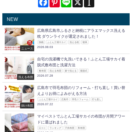
NEW
広島県広島市ふるさと納税にアラエマックス洗える
枕 ダウンライクが選定されました！
快眠
ふとん工場サカイ
洗える枕
寝具
2026.08.03
ニュース
自宅の洗濯機で丸洗いできる！ふとん工場サカイ着
脱式敷布団と洗濯方法
敷布団
洗える布団
家で洗える
着脱式
2026.07.28
洗える布団
広島市で羽毛布団のリフォーム・打ち直し！買い替
えよりお得によみがえる方法
ふとん工場サカイ
広島市
羽毛リフォーム
打ち直し
2026.07.22
掛け布団
マイベストでふとん工場サカイの布団が月間アワー
ドに選ばれました
口コミ
ランキング
子供布団
和布団