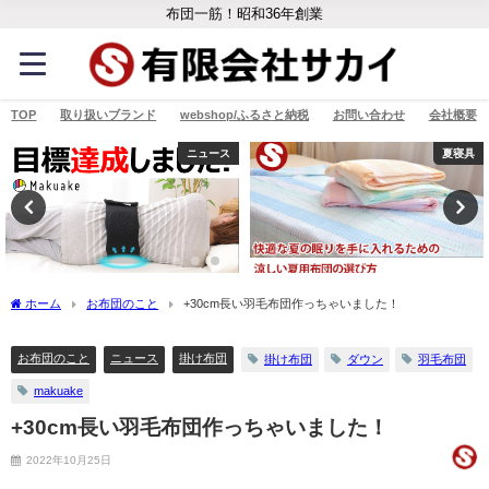
布団一筋！昭和36年創業
TOP
取り扱いブランド
webshop/ふるさと納税
お問い合わせ
会社概要
ニュース
夏寝具
ホーム
お布団のこと
+30cm長い羽毛布団作っちゃいました！
お布団のこと
ニュース
掛け布団
掛け布団
ダウン
羽毛布団
makuake
+30cm長い羽毛布団作っちゃいました！
2022年10月25日