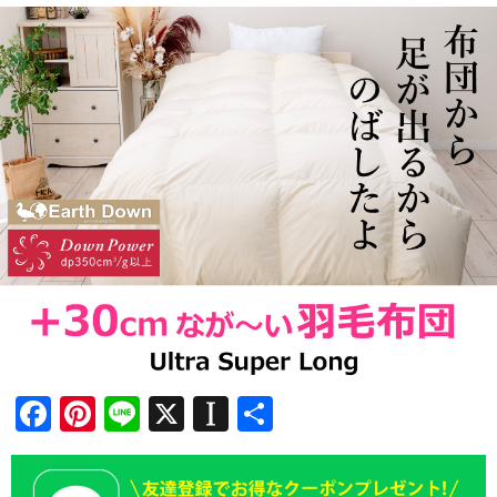
Facebook
Pinterest
Line
X
Instapaper
共
有