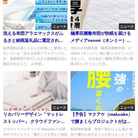
ニュース
ニュース
洗える布団アラエマックスがふ
極厚四層敷布団が快眠を届ける
るさと納税返礼品に選定されま
メディアnenmi（ネンミー）様
した！
に取り上げて頂きました。
販売開始以来たくさんの皆様にご愛用いた
当社の人気敷布団「極厚四層敷布団」が
だいている「洗える布団アラエマックス」
nenmi（ネンミー）様に取り上げていただ
が、福岡県田川市のふるさと納税返礼品に
きました。 ①心地よい睡眠 ②質の高い睡
選定されました。 お布団...
眠 ③スッキリとした目...
ニュース
ニュース
リカバリーデザイン「マットレ
【予告】マクアケ（makuake）
ストッパー」 クラウドファンデ
で腰まくらプロジェクトがはじ
ィングで目標達成しました！
まります！
クラウドファンディング Makuakeで公開
昭和36年創業、布団一筋のふとん屋が 本
中のプロジェクト「腰のことを考えた高反
気で腰のためのまくらを作りました！ 基