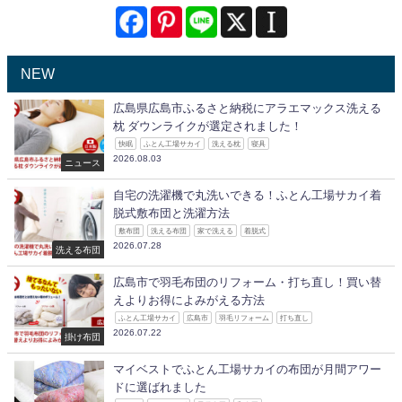
NEW
広島県広島市ふるさと納税にアラエマックス洗える
枕 ダウンライクが選定されました！
快眠
ふとん工場サカイ
洗える枕
寝具
2026.08.03
ニュース
自宅の洗濯機で丸洗いできる！ふとん工場サカイ着
脱式敷布団と洗濯方法
敷布団
洗える布団
家で洗える
着脱式
2026.07.28
洗える布団
広島市で羽毛布団のリフォーム・打ち直し！買い替
えよりお得によみがえる方法
ふとん工場サカイ
広島市
羽毛リフォーム
打ち直し
2026.07.22
掛け布団
マイベストでふとん工場サカイの布団が月間アワー
ドに選ばれました