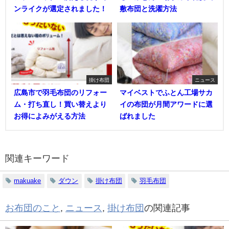
ンライクが選定されました！
敷布団と洗濯方法
掛け布団
ニュース
広島市で羽毛布団のリフォー
マイベストでふとん工場サカ
ム・打ち直し！買い替えより
イの布団が月間アワードに選
お得によみがえる方法
ばれました
関連キーワード
makuake
ダウン
掛け布団
羽毛布団
お布団のこと
,
ニュース
,
掛け布団
の関連記事