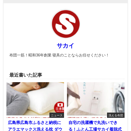
サカイ
布団一筋！昭和36年創業 寝具のことならお任せください！
最近書いた記事
ニュース
洗える布団
広島県広島市ふるさと納税に
自宅の洗濯機で丸洗いでき
アラエマックス洗える枕 ダウ
る！ふとん工場サカイ着脱式