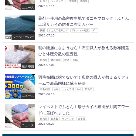
口コミ
ランキング
子供布団
和布団
2026.07.15
ニュース
薬剤不使用の高密度生地でダニをブロック！ふとん
工場サカイの防ダニ布団カバー
快眠
ふとん工場サカイ
アレルギー対策
ダニ
2026.07.15
シーツ・カバー
朝の腰痛にさようなら！布団職人が教える敷布団選
びと体圧分散の重要性
敷布団
体圧分散
腰痛
快眠
2026.07.08
敷き布団
羽毛布団は捨てないで！広島の職人が教えるリフォ
ームで新品同様に蘇る秘訣
羽毛布団
快眠
ふとん工場サカイ
広島市
2026.06.10
ニュース
マイベストでふとん工場サカイの布団が月間アワー
ドに選ばれました
敷布団
日本製
ランキング
綿布団
2026.05.29
ニュース