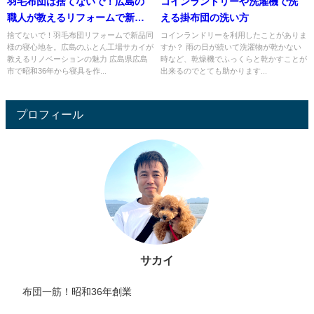
羽毛布団は捨てないで！広島の
コインランドリーや洗濯機で洗
職人が教えるリフォームで新品
える掛布団の洗い方
同様に蘇る秘訣
捨てないで！羽毛布団リフォームで新品同
コインランドリーを利用したことがありま
様の寝心地を。広島のふとん工場サカイが
すか？ 雨の日が続いて洗濯物が乾かない
教えるリノベーションの魅力 広島県広島
時など、乾燥機でふっくらと乾かすことが
市で昭和36年から寝具を作...
出来るのでとても助かります...
プロフィール
サカイ
布団一筋！昭和36年創業