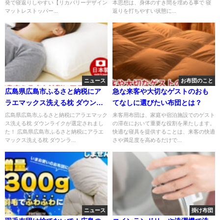
発で寝返りしやすい【リカバリーデザイン
本思想は、身体のすき間を埋める事で 寝
マットレストッパー...
返りを打ちやすい状態に...
ニュース
お布団のこと
広島県広島市ふるさと納税にア
急な来客や大切なゲストのおも
ラエマックス洗える枕 ダウンラ
てなしに選びたい布団とは？
イクが選定されました！
広島県広島市ふるさと納税にアラエマック
来客用布団は、家庭や宿泊施設でのゲスト
ス洗える枕 ダウンライクが選定されまし
の滞在において重要な役割を果たします。
た！ 広島県広島市ふるさと納税にアラエ
快適な寝具を提供することは、来客の快適
マックス洗える枕 ダウンラ...
さや満足度を高めるだけで...
ニュース
掛け布団