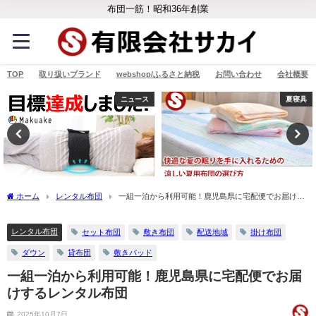
布団一筋！昭和36年創業
TOP
取り扱いブランド
webshop/ふるさと納税
お問い合わせ
会社概要
ニュース
夏寝具
ホーム
レンタル布団
一組一泊から利用可能！鹿児島県に宅配便でお届けす
るレンタル布団
レンタル布団
セット布団
敷き布団
配送地域
掛け布団
ダウン
貸布団
敷きパッド
一組一泊から利用可能！鹿児島県に宅配便でお届
けするレンタル布団
2025年10月7日