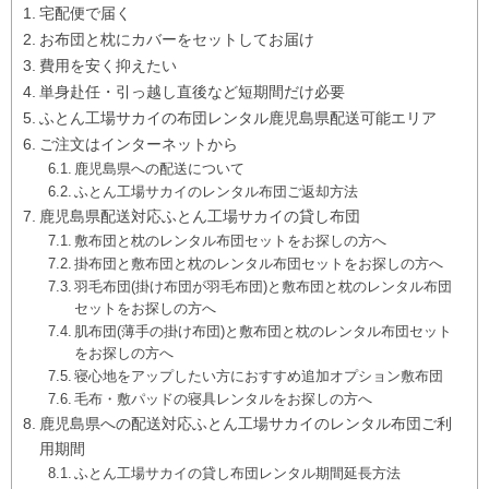
宅配便で届く
お布団と枕にカバーをセットしてお届け
費用を安く抑えたい
単身赴任・引っ越し直後など短期間だけ必要
ふとん工場サカイの布団レンタル鹿児島県配送可能エリア
ご注文はインターネットから
鹿児島県への配送について
ふとん工場サカイのレンタル布団ご返却方法
鹿児島県配送対応ふとん工場サカイの貸し布団
敷布団と枕のレンタル布団セットをお探しの方へ
掛布団と敷布団と枕のレンタル布団セットをお探しの方へ
羽毛布団(掛け布団が羽毛布団)と敷布団と枕のレンタル布団
セットをお探しの方へ
肌布団(薄手の掛け布団)と敷布団と枕のレンタル布団セット
をお探しの方へ
寝心地をアップしたい方におすすめ追加オプション敷布団
毛布・敷パッドの寝具レンタルをお探しの方へ
鹿児島県への配送対応ふとん工場サカイのレンタル布団ご利
用期間
ふとん工場サカイの貸し布団レンタル期間延長方法