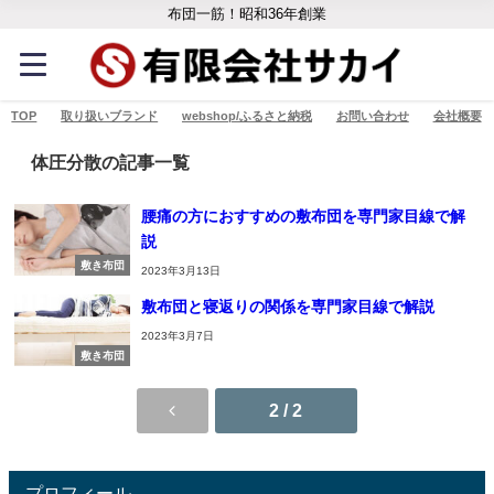
布団一筋！昭和36年創業
TOP
取り扱いブランド
webshop/ふるさと納税
お問い合わせ
会社概要
体圧分散の記事一覧
腰痛の方におすすめの敷布団を専門家目線で解
説
敷き布団
2023年3月13日
敷布団と寝返りの関係を専門家目線で解説
2023年3月7日
敷き布団
2 / 2
プロフィール