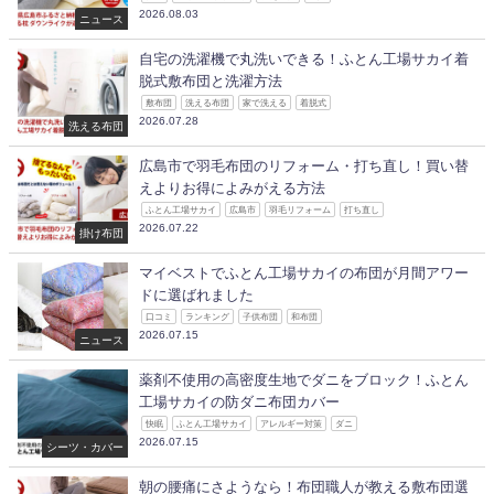
2026.08.03
ニュース
自宅の洗濯機で丸洗いできる！ふとん工場サカイ着
脱式敷布団と洗濯方法
敷布団
洗える布団
家で洗える
着脱式
2026.07.28
洗える布団
広島市で羽毛布団のリフォーム・打ち直し！買い替
えよりお得によみがえる方法
ふとん工場サカイ
広島市
羽毛リフォーム
打ち直し
2026.07.22
掛け布団
マイベストでふとん工場サカイの布団が月間アワー
ドに選ばれました
口コミ
ランキング
子供布団
和布団
2026.07.15
ニュース
薬剤不使用の高密度生地でダニをブロック！ふとん
工場サカイの防ダニ布団カバー
快眠
ふとん工場サカイ
アレルギー対策
ダニ
2026.07.15
シーツ・カバー
朝の腰痛にさようなら！布団職人が教える敷布団選