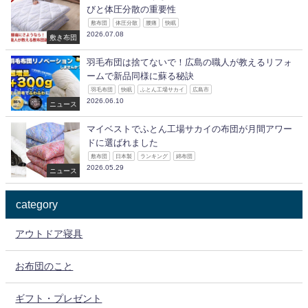
びと体圧分散の重要性
敷布団
体圧分散
腰痛
快眠
2026.07.08
敷き布団
羽毛布団は捨てないで！広島の職人が教えるリフォ
ームで新品同様に蘇る秘訣
羽毛布団
快眠
ふとん工場サカイ
広島市
2026.06.10
ニュース
マイベストでふとん工場サカイの布団が月間アワー
ドに選ばれました
敷布団
日本製
ランキング
綿布団
2026.05.29
ニュース
category
アウトドア寝具
お布団のこと
ギフト・プレゼント