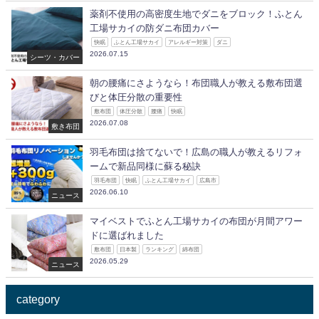
薬剤不使用の高密度生地でダニをブロック！ふとん
工場サカイの防ダニ布団カバー
快眠
ふとん工場サカイ
アレルギー対策
ダニ
2026.07.15
シーツ・カバー
朝の腰痛にさようなら！布団職人が教える敷布団選
びと体圧分散の重要性
敷布団
体圧分散
腰痛
快眠
2026.07.08
敷き布団
羽毛布団は捨てないで！広島の職人が教えるリフォ
ームで新品同様に蘇る秘訣
羽毛布団
快眠
ふとん工場サカイ
広島市
2026.06.10
ニュース
マイベストでふとん工場サカイの布団が月間アワー
ドに選ばれました
敷布団
日本製
ランキング
綿布団
2026.05.29
ニュース
category