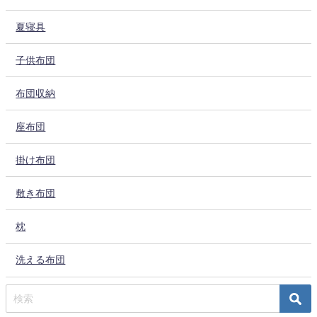
夏寝具
子供布団
布団収納
座布団
掛け布団
敷き布団
枕
洗える布団