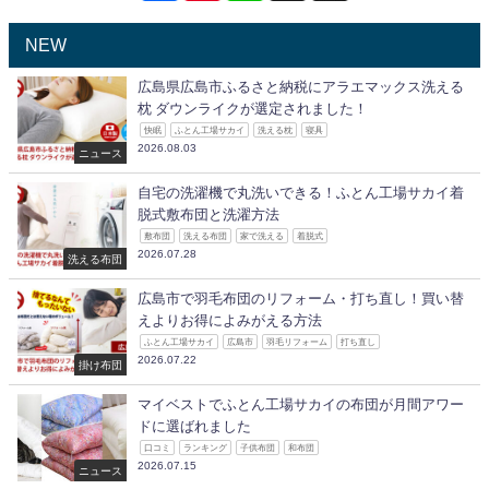
NEW
広島県広島市ふるさと納税にアラエマックス洗える
枕 ダウンライクが選定されました！
快眠
ふとん工場サカイ
洗える枕
寝具
2026.08.03
ニュース
自宅の洗濯機で丸洗いできる！ふとん工場サカイ着
脱式敷布団と洗濯方法
敷布団
洗える布団
家で洗える
着脱式
2026.07.28
洗える布団
広島市で羽毛布団のリフォーム・打ち直し！買い替
えよりお得によみがえる方法
ふとん工場サカイ
広島市
羽毛リフォーム
打ち直し
2026.07.22
掛け布団
マイベストでふとん工場サカイの布団が月間アワー
ドに選ばれました
口コミ
ランキング
子供布団
和布団
2026.07.15
ニュース