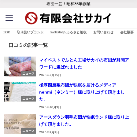
布団一筋！昭和36年創業
TOP
取り扱いブランド
webshop/ふるさと納税
お問い合わせ
会社概要
口コミの記事一覧
マイベストでふとん工場サカイの布団が月間ア
ワードに選ばれました
ニュース
2026年7月15日
極厚四層敷布団が快眠を届けるメディア
nenmi（ネンミー）様に取り上げて頂きまし
た。
ニュース
2025年10月3日
アースダウン羽毛布団が快眠ランド様に取り上
げて頂きました。
ニュース
2025年9月9日