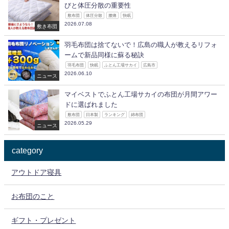
びと体圧分散の重要性
敷布団
体圧分散
腰痛
快眠
2026.07.08
敷き布団
羽毛布団は捨てないで！広島の職人が教えるリフォ
ームで新品同様に蘇る秘訣
羽毛布団
快眠
ふとん工場サカイ
広島市
2026.06.10
ニュース
マイベストでふとん工場サカイの布団が月間アワー
ドに選ばれました
敷布団
日本製
ランキング
綿布団
2026.05.29
ニュース
category
アウトドア寝具
お布団のこと
ギフト・プレゼント