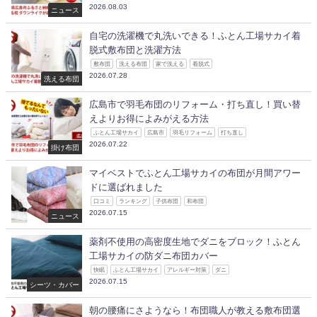
2026.08.03
ニュース
自宅の洗濯機で丸洗いできる！ふとん工場サカイ着
脱式敷布団と洗濯方法
敷布団
洗える布団
家で洗える
着脱式
2026.07.28
洗える布団
広島市で羽毛布団のリフォーム・打ち直し！買い替
えよりお得によみがえる方法
ふとん工場サカイ
広島市
羽毛リフォーム
打ち直し
2026.07.22
掛け布団
マイベストでふとん工場サカイの布団が月間アワー
ドに選ばれました
口コミ
ランキング
子供布団
和布団
2026.07.15
ニュース
薬剤不使用の高密度生地でダニをブロック！ふとん
工場サカイの防ダニ布団カバー
快眠
ふとん工場サカイ
アレルギー対策
ダニ
2026.07.15
シーツ・カバー
朝の腰痛にさようなら！布団職人が教える敷布団選