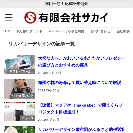
布団一筋！昭和36年創業
TOP
取り扱いブランド
webshop/ふるさと納税
お問い合わせ
会社概要
リカバリーデザインの記事一覧
大切な人へ、かわいい＆あたたかいプレゼント
の選び方とおすすめの寝具
ギフト・プレゼン
2024年12月20日
ト
布団や枕の寿命は？買い替え時について解説
2024年9月10日
お布団のこと
【速報】マクアケ（makuake）で腰まくらプ
ロジェクト目標達成！
ニュース
2024年7月18日
リカバリーデザイン敷布団がふるさと納税返礼