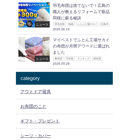
羽毛布団は捨てないで！広島の
職人が教えるリフォームで新品
同様に蘇る秘訣
ニュース
羽毛布団
快眠
ふとん工場サカイ
広島市
2026.06.10
マイベストでふとん工場サカイ
の布団が月間アワードに選ばれ
ました
ニュース
敷布団
日本製
ランキング
綿布団
2026.05.29
category
アウトドア寝具
お布団のこと
ギフト・プレゼント
シーツ・カバー