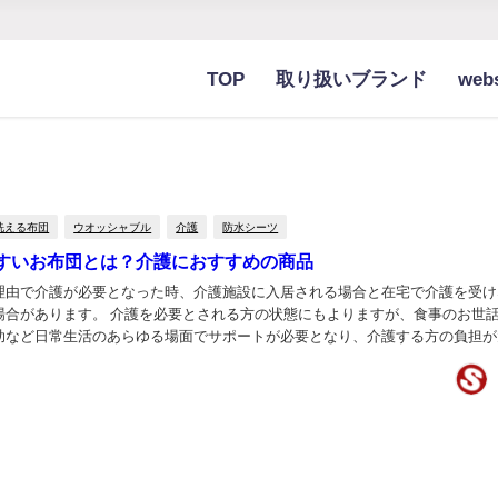
TOP
取り扱いブランド
we
洗える布団
ウオッシャブル
介護
防水シーツ
すいお布団とは？介護におすすめの商品
理由で介護が必要となった時、介護施設に入居される場合と在宅で介護を受け
場合があります。 介護を必要とされる方の状態にもよりますが、食事のお世
助など日常生活のあらゆる場面でサポートが必要となり、介護する方の負担が
ともあります。 介護をされる方の中には、一日の...