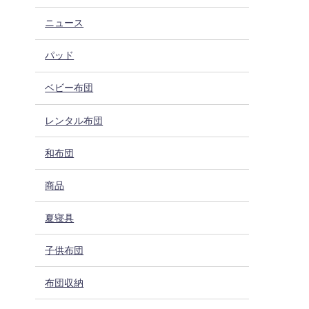
ニュース
パッド
ベビー布団
レンタル布団
和布団
商品
夏寝具
子供布団
布団収納