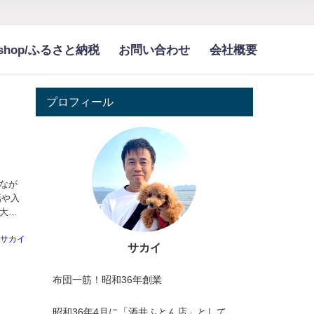
bshop/ふるさと納税
お問い合わせ
会社概要
プロフィール
なが
話や入
大き
サカイ
サカイ
布団一筋！昭和36年創業
昭和36年4月に「酒井ふとん店」として