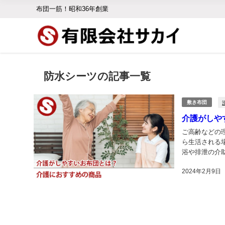
布団一筋！昭和36年創業
防水シーツの記事一覧
敷き布団
介護がしや
ご高齢などの
ら生活される
浴や排泄の介
くなっているこ
2024年2月9日