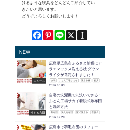
けるような寝具をどんどんご紹介してい
きたいと思います。
どうぞよろしくお願いします！
NEW
広島県広島市ふるさと納税にア
ラエマックス洗える枕 ダウン
ライクが選定されました！
ニュース
快眠
ふとん工場サカイ
洗える枕
寝具
2026.08.03
自宅の洗濯機で丸洗いできる！
ふとん工場サカイ着脱式敷布団
と洗濯方法
洗える布団
敷布団
洗える布団
家で洗える
着脱式
2026.07.28
広島市で羽毛布団のリフォー