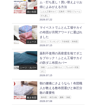
ム・打ち直し！買い替えよりお
得によみがえる方法
掛け布団
ふとん工場サカイ
広島市
羽毛リフォーム
打ち直し
2026.07.22
マイベストでふとん工場サカイ
の布団が月間アワードに選ばれ
ました
ニュース
口コミ
ランキング
子供布団
和布団
2026.07.15
薬剤不使用の高密度生地でダニ
をブロック！ふとん工場サカイ
の防ダニ布団カバー
シーツ・カバー
快眠
ふとん工場サカイ
アレルギー対策
ダニ
2026.07.15
朝の腰痛にさようなら！布団職
人が教える敷布団選びと体圧分
散の重要性
敷き布団
敷布団
体圧分散
腰痛
快眠
2026.07.08