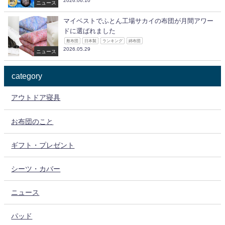
2026.06.10
ニュース
マイベストでふとん工場サカイの布団が月間アワー
ドに選ばれました
敷布団
日本製
ランキング
綿布団
2026.05.29
ニュース
category
アウトドア寝具
お布団のこと
ギフト・プレゼント
シーツ・カバー
ニュース
パッド