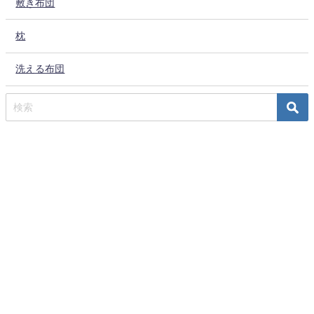
敷き布団
枕
洗える布団
TOP
取り扱いブランド
webshop/ふるさと納税
お問い合わせ
会社概要
有限会社サカイ All Rights Reserved.