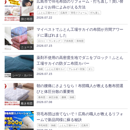
広島市で羽毛布団のリフォーム・打ち直し！買い替
えよりお得によみがえる方法
ふとん工場サカイ
広島市
羽毛リフォーム
打ち直し
2026.07.22
掛け布団
マイベストでふとん工場サカイの布団が月間アワー
ドに選ばれました
口コミ
ランキング
子供布団
和布団
2026.07.15
ニュース
薬剤不使用の高密度生地でダニをブロック！ふとん
工場サカイの防ダニ布団カバー
快眠
ふとん工場サカイ
アレルギー対策
ダニ
2026.07.15
シーツ・カバー
朝の腰痛にさようなら！布団職人が教える敷布団選
びと体圧分散の重要性
敷布団
体圧分散
腰痛
快眠
2026.07.08
敷き布団
羽毛布団は捨てないで！広島の職人が教えるリフォ
ームで新品同様に蘇る秘訣
羽毛布団
快眠
ふとん工場サカイ
広島市