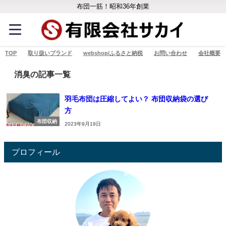
布団一筋！昭和36年創業
TOP
取り扱いブランド
webshop/ふるさと納税
お問い合わせ
会社概要
消臭の記事一覧
羽毛布団は圧縮してよい？ 布団収納袋の選び
方
布団収納
2023年9月19日
プロフィール