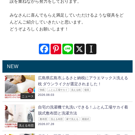
誤を重ねながら努力をしております。
みなさんに喜んでもらえ満足していただけるような寝具をど
んどんご紹介していきたいと思います。
どうぞよろしくお願いします！
NEW
広島県広島市ふるさと納税にアラエマックス洗える
枕 ダウンライクが選定されました！
快眠
ふとん工場サカイ
洗える枕
寝具
2026.08.03
ニュース
自宅の洗濯機で丸洗いできる！ふとん工場サカイ着
脱式敷布団と洗濯方法
敷布団
洗える布団
家で洗える
着脱式
2026.07.28
洗える布団