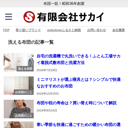
布団一筋！昭和36年創業
TOP
取り扱いブランド
webshop/ふるさと納税
お問い合わせ
会社概要
洗える布団の記事一覧
自宅の洗濯機で丸洗いできる！ふとん工場サカ
イ着脱式敷布団と洗濯方法
洗える布団
2026年7月28日
ミニマリストが選ぶ寝具とは？シンプルで快適
なおすすめのお布団
お布団のこと
2024年10月25日
布団や枕の寿命は？買い替え時について解説
2024年9月10日
お布団のこと
寒い季節も快適に過ごすための暖かい布団の選