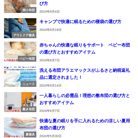
び方
掛け布団
2024年9月4日
キャンプで快適に眠るための寝袋の選び方
2024年8月19日
アウトドア寝具
赤ちゃんの快適な眠りをサポート ベビー布団
の選び方とおすすめアイテム
ベビー布団
2024年8月7日
洗える布団アラエマックスがふるさと納税返礼
品に選定されました！
ニュース
2024年6月14日
一人暮らしの必需品！理想の敷布団の選び方と
おすすめアイテム
敷き布団
2024年6月7日
快適な夏の眠りを手に入れるための涼しい夏用
布団の選び方
夏寝具
2024年5月30日