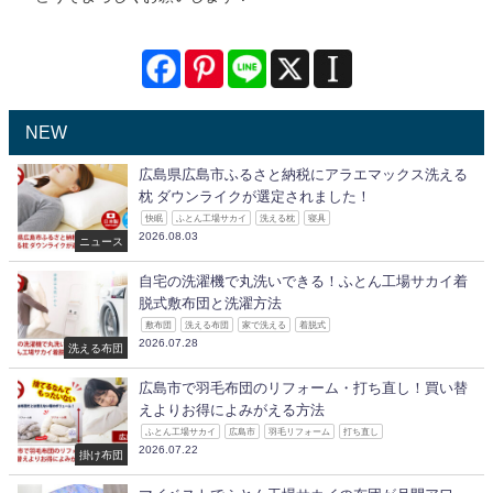
NEW
広島県広島市ふるさと納税にアラエマックス洗える
枕 ダウンライクが選定されました！
快眠
ふとん工場サカイ
洗える枕
寝具
2026.08.03
ニュース
自宅の洗濯機で丸洗いできる！ふとん工場サカイ着
脱式敷布団と洗濯方法
敷布団
洗える布団
家で洗える
着脱式
2026.07.28
洗える布団
広島市で羽毛布団のリフォーム・打ち直し！買い替
えよりお得によみがえる方法
ふとん工場サカイ
広島市
羽毛リフォーム
打ち直し
2026.07.22
掛け布団