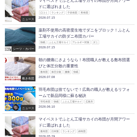
マイベストでふとん工場サカイの布団が月間アワー
ドに選ばれました
口コミ
ランキング
子供布団
和布団
2026.07.15
ニュース
薬剤不使用の高密度生地でダニをブロック！ふとん
工場サカイの防ダニ布団カバー
快眠
ふとん工場サカイ
アレルギー対策
ダニ
2026.07.15
シーツ・カバー
朝の腰痛にさようなら！布団職人が教える敷布団選
びと体圧分散の重要性
敷布団
体圧分散
腰痛
快眠
2026.07.08
敷き布団
羽毛布団は捨てないで！広島の職人が教えるリフォ
ームで新品同様に蘇る秘訣
羽毛布団
快眠
ふとん工場サカイ
広島市
2026.06.10
ニュース
マイベストでふとん工場サカイの布団が月間アワー
ドに選ばれました
敷布団
日本製
ランキング
綿布団
2026.05.29