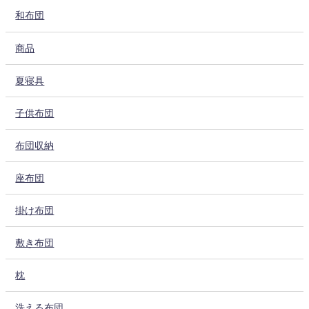
和布団
商品
夏寝具
子供布団
布団収納
座布団
掛け布団
敷き布団
枕
洗える布団