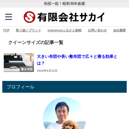
布団一筋！昭和36年創業
TOP
取り扱いブランド
webshop/ふるさと納税
お問い合わせ
会社概要
クイーンサイズの記事一覧
大きい布団や長い敷布団で広々と寝る効果と
は？
敷き布団
2024年4月12日
プロフィール