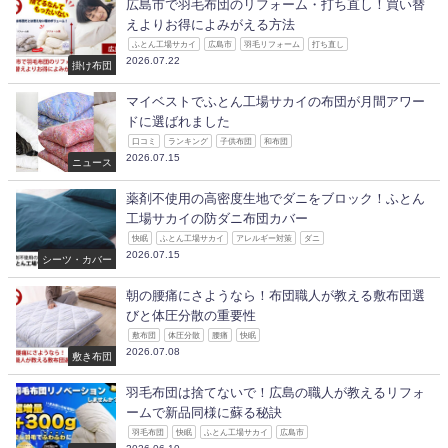
広島市で羽毛布団のリフォーム・打ち直し！買い替
えよりお得によみがえる方法
ふとん工場サカイ
広島市
羽毛リフォーム
打ち直し
2026.07.22
掛け布団
マイベストでふとん工場サカイの布団が月間アワー
ドに選ばれました
口コミ
ランキング
子供布団
和布団
2026.07.15
ニュース
薬剤不使用の高密度生地でダニをブロック！ふとん
工場サカイの防ダニ布団カバー
快眠
ふとん工場サカイ
アレルギー対策
ダニ
2026.07.15
シーツ・カバー
朝の腰痛にさようなら！布団職人が教える敷布団選
びと体圧分散の重要性
敷布団
体圧分散
腰痛
快眠
2026.07.08
敷き布団
羽毛布団は捨てないで！広島の職人が教えるリフォ
ームで新品同様に蘇る秘訣
羽毛布団
快眠
ふとん工場サカイ
広島市