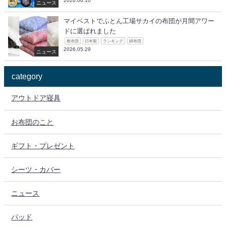
2026.06.10
ニュース
マイベストでふとん工場サカイの布団が月間アワー
ドに選ばれました
敷布団
日本製
ランキング
綿布団
2026.05.29
ニュース
category
アウトドア寝具
お布団のこと
ギフト・プレゼント
シーツ・カバー
ニュース
パッド