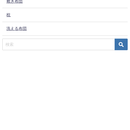
敷き布団
枕
洗える布団
TOP
取り扱いブランド
webshop/ふるさと納税
お問い合わせ
会社概要
有限会社サカイ All Rights Reserved.