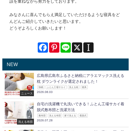
誤を重ねながら努力をしております。
みなさんに喜んでもらえ満足していただけるような寝具をど
んどんご紹介していきたいと思います。
どうぞよろしくお願いします！
NEW
広島県広島市ふるさと納税にアラエマックス洗える
枕 ダウンライクが選定されました！
快眠
ふとん工場サカイ
洗える枕
寝具
2026.08.03
ニュース
自宅の洗濯機で丸洗いできる！ふとん工場サカイ着
脱式敷布団と洗濯方法
敷布団
洗える布団
家で洗える
着脱式
2026.07.28
洗える布団