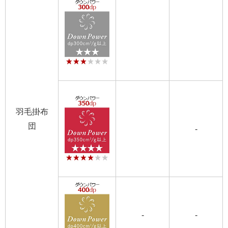
羽毛掛布
団
-
-
-