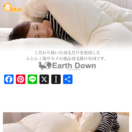
Facebook
Pinterest
Line
X
Instapaper
共
有