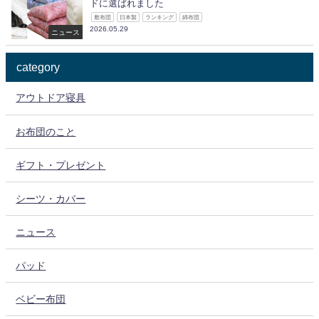
ドに選ばれました
敷布団
日本製
ランキング
綿布団
2026.05.29
ニュース
category
アウトドア寝具
お布団のこと
ギフト・プレゼント
シーツ・カバー
ニュース
パッド
ベビー布団