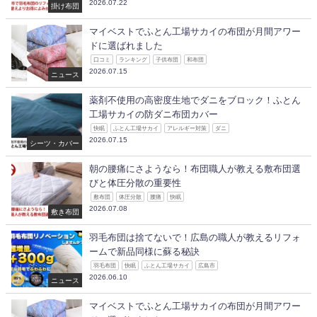
2026.07.22
掛け布団
マイベストでふとん工場サカイの布団が月間アワー
ドに選ばれました
口コミ
ランキング
子供布団
和布団
2026.07.15
ニュース
薬剤不使用の高密度生地でダニをブロック！ふとん
工場サカイの防ダニ布団カバー
快眠
ふとん工場サカイ
アレルギー対策
ダニ
2026.07.15
シーツ・カバー
朝の腰痛にさようなら！布団職人が教える敷布団選
びと体圧分散の重要性
敷布団
体圧分散
腰痛
快眠
2026.07.08
敷き布団
羽毛布団は捨てないで！広島の職人が教えるリフォ
ームで新品同様に蘇る秘訣
羽毛布団
快眠
ふとん工場サカイ
広島市
2026.06.10
ニュース
マイベストでふとん工場サカイの布団が月間アワー