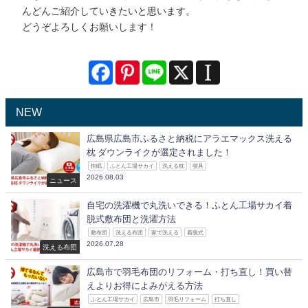
んどんご紹介していきたいと思います。
どうぞよろしくお願いします！
NEW
広島県広島市ふるさと納税にアラエマックス洗える
枕 ダウンライクが選定されました！
快眠
ふとん工場サカイ
洗える枕
寝具
2026.08.03
ニュース
自宅の洗濯機で丸洗いできる！ふとん工場サカイ着
脱式敷布団と洗濯方法
敷布団
洗える布団
家で洗える
着脱式
2026.07.28
洗える布団
広島市で羽毛布団のリフォーム・打ち直し！買い替
えよりお得によみがえる方法
ふとん工場サカイ
広島市
羽毛リフォーム
打ち直し