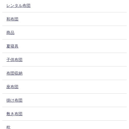
レンタル布団
和布団
商品
夏寝具
子供布団
布団収納
座布団
掛け布団
敷き布団
枕