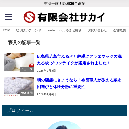
布団一筋！昭和36年創業
TOP
取り扱いブランド
webshop/ふるさと納税
お問い合わせ
会社概要
寝具の記事一覧
広島県広島市ふるさと納税にアラエマックス洗
える枕 ダウンライクが選定されました！
ニュース
2026年8月3日
朝の腰痛にさようなら！布団職人が教える敷布
団選びと体圧分散の重要性
敷き布団
2026年7月8日
プロフィール