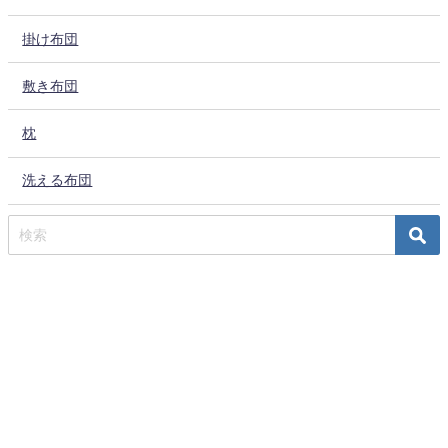
掛け布団
敷き布団
枕
洗える布団