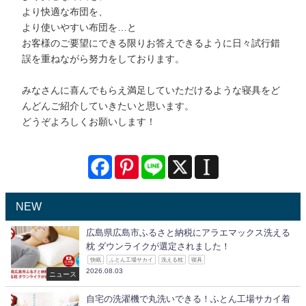
より快適な布団を、
より使いやすい布団を…と
お客様のご要望にできる限りお答えできるように日々試行錯
誤を重ねながら努力をしております。
みなさんに喜んでもらえ満足していただけるような寝具をど
んどんご紹介していきたいと思います。
どうぞよろしくお願いします！
NEW
広島県広島市ふるさと納税にアラエマックス洗える
枕 ダウンライクが選定されました！
快眠
ふとん工場サカイ
洗える枕
寝具
2026.08.03
ニュース
自宅の洗濯機で丸洗いできる！ふとん工場サカイ着