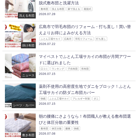
脱式敷布団と洗濯方法
敷布団
洗える布団
家で洗える
着脱式
2026.07.28
洗える布団
広島市で羽毛布団のリフォーム・打ち直し！買い替
えよりお得によみがえる方法
ふとん工場サカイ
広島市
羽毛リフォーム
打ち直し
2026.07.22
掛け布団
マイベストでふとん工場サカイの布団が月間アワー
ドに選ばれました
口コミ
ランキング
子供布団
和布団
2026.07.15
ニュース
薬剤不使用の高密度生地でダニをブロック！ふとん
工場サカイの防ダニ布団カバー
快眠
ふとん工場サカイ
アレルギー対策
ダニ
2026.07.15
シーツ・カバー
朝の腰痛にさようなら！布団職人が教える敷布団選
びと体圧分散の重要性
敷布団
体圧分散
腰痛
快眠
2026.07.08
敷き布団