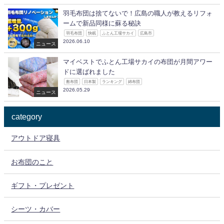
羽毛布団は捨てないで！広島の職人が教えるリフォ
ームで新品同様に蘇る秘訣
羽毛布団
快眠
ふとん工場サカイ
広島市
2026.06.10
ニュース
マイベストでふとん工場サカイの布団が月間アワー
ドに選ばれました
敷布団
日本製
ランキング
綿布団
2026.05.29
ニュース
category
アウトドア寝具
お布団のこと
ギフト・プレゼント
シーツ・カバー