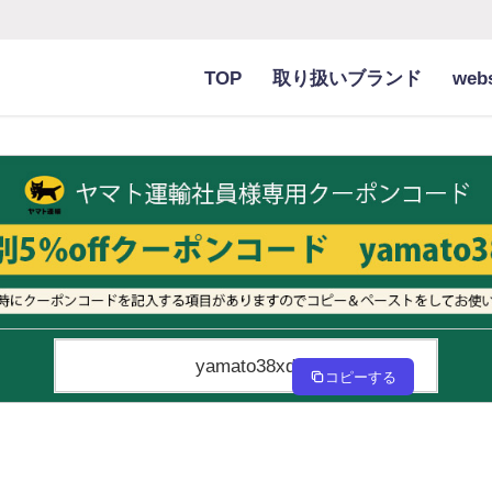
TOP
取り扱いブランド
we
yamato38xd
コピーする